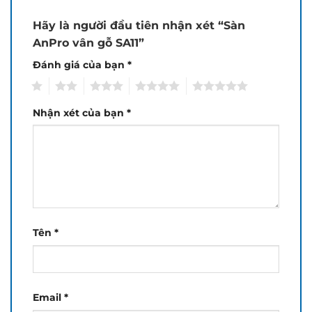
Hãy là người đầu tiên nhận xét “Sàn
AnPro vân gỗ SA11”
Đánh giá của bạn
*
1
2
3
4
5
Nhận xét của bạn
*
Tên
*
Email
*