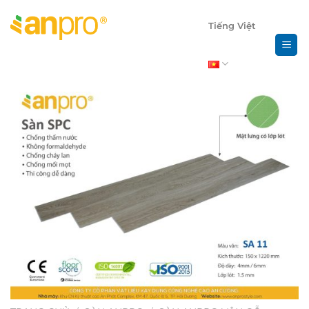
Chuyển
đến
Tiếng Việt
nội
dung