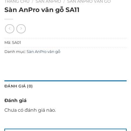
TRANG CHỦ
/
SÀN ANPRO
/
SÀN ANPRO VÂN GỖ
Sàn AnPro vân gỗ SA11
Mã:
SA01
Danh mục:
Sàn AnPro vân gỗ
ĐÁNH GIÁ (0)
Đánh giá
Chưa có đánh giá nào.