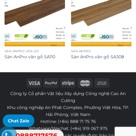
SÀN ANPRO VÂN GỖ
SÀN ANPRO
Sàn AnPro vân gỗ SA110
Sàn AnPro vân gỗ SA308
Công ty Cổ phần Vật liệu Xây dựng Công nghệ Cao An
Cường
Khu công nghiệp An Phát Complex, Phường Việt Hòa, TP.
Hải Phòng, Việt Nam
Chat Zalo
Hotline:
(+84) 888 71 75 76
Whatsapp/Wechat:
(+84) 919 067 975
0888717576
Bản quyền ©
. Tất cả các quyền được bảo lưu.