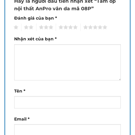
Hãy là người đầu tiên nhận xét “Tấm ốp
nội thất AnPro vân da mã 08P”
Đánh giá của bạn
*
1
2
3
4
5
Nhận xét của bạn
*
Tên
*
Email
*