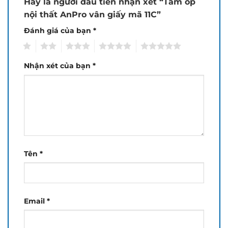
Hãy là người đầu tiên nhận xét “Tấm ốp
nội thất AnPro vân giấy mã 11C”
Đánh giá của bạn
*
1
2
3
4
5
Nhận xét của bạn
*
Tên
*
Email
*