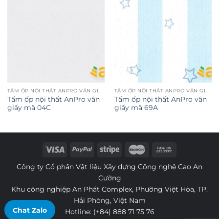
TẤM ỐP NỘI THẤT ANPRO VÂN GIẤY
TẤM ỐP NỘI THẤT ANPRO VÂN GIẤY
Tấm ốp nội thất AnPro vân
Tấm ốp nội thất AnPro vân
giấy mã 04C
giấy mã 69A
Công ty Cổ phần Vật liệu Xây dựng Công nghệ Cao An
Cường
Khu công nghiệp An Phát Complex, Phường Việt Hòa, TP.
Hải Phòng, Việt Nam
Chat Zalo
Hotline:
(+84) 888 71 75 76