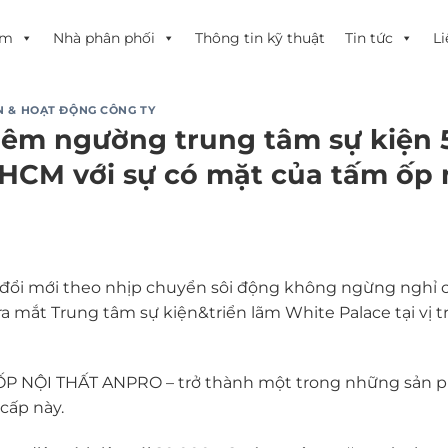
ẩm
Nhà phân phối
Thông tin kỹ thuật
Tin tức
Li
N & HOẠT ĐỘNG CÔNG TY
iêm ngường trung tâm sự kiện 
HCM với sự có mặt của tấm ốp 
đổi mới theo nhịp chuyển sôi động không ngừng nghỉ c
ra mắt Trung tâm sự kiện&triển lãm White Palace tại vị tr
P NỘI THẤT ANPRO – trở thành một trong những sản ph
cấp này.