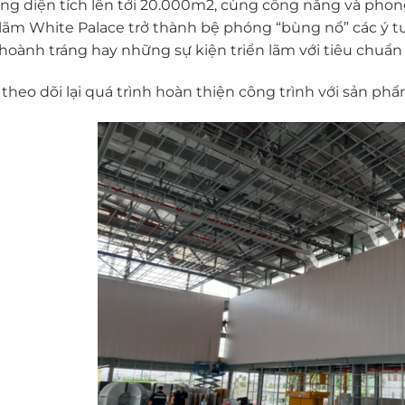
ổng diện tích lên tới 20.000m2, cùng công năng và phong
 lãm White Palace trở thành bệ phóng “bùng nổ” các ý
hoành tráng hay những sự kiện triển lãm với tiêu chuẩn
theo dõi lại quá trình hoàn thiện công trình với sản ph