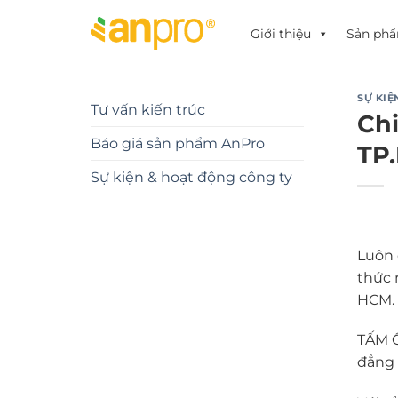
Chuyển
đến
Giới thiệu
Sản ph
nội
dung
SỰ KIỆ
Tư vấn kiến trúc
Ch
Báo giá sản phẩm AnPro
TP.
Sự kiện & hoạt động công ty
Luôn 
thức 
HCM.
TẤM Ố
đẳng 