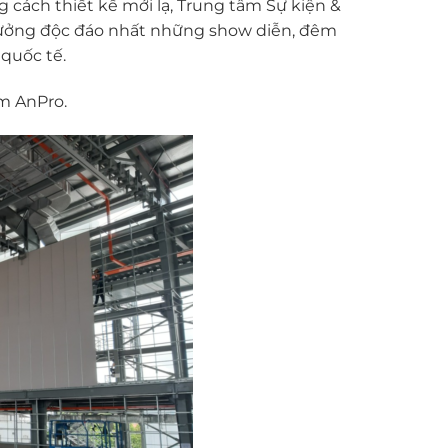
 cách thiết kế mới lạ, Trung tâm Sự kiện &
 tưởng độc đáo nhất những show diễn, đêm
 quốc tế.
ẩm AnPro.