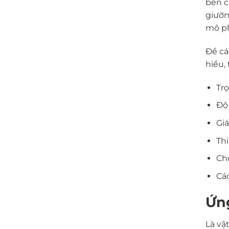
bền c
giườn
mô ph
Để cá
hiểu,
Trọ
Độ 
Giá
Thi
Ch
Các
Ứn
Là vậ