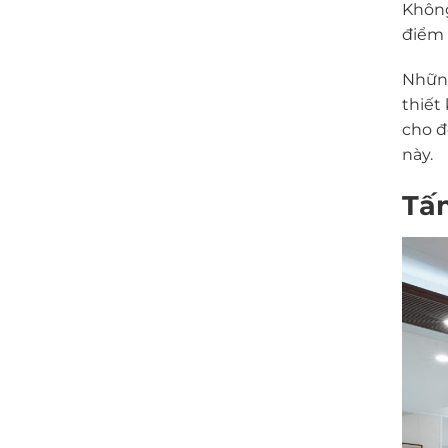
Không
điểm 
Những
thiết
cho đ
này.
Tấ