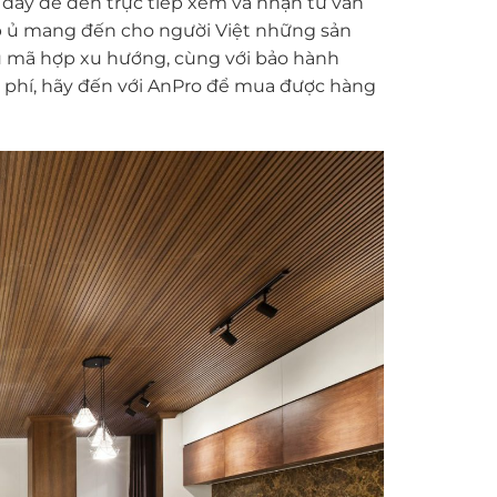
i đây để đến trực tiếp xem và nhận tư vấn
ấp ủ mang đến cho người Việt những sản
u mã hợp xu hướng, cùng với bảo hành
i phí, hãy đến với AnPro để mua được hàng