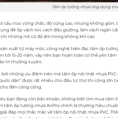
Tấm ốp tường nhựa ứng dụng tron
ó cấu trúc vững chắc, độ cứng cao, nhưng không giòn, 
ụng để ốp vách tivi, vách đầu giường, làm vách ngăn c
chí những nơi có độ ẩm trong không khí cao.
sản xuất từ máy móc, công nghệ hiện đại, tấm ốp tườn
ên tới 15-20 năm, vậy nên bạn hoàn toàn có thể yên tâm
ảo trì thường xuyên.
 bởi những ưu điểm trên mà tấm ốp nội thất nhựa PVC đa
“quốc dân” được rất nhiều chủ đầu tư, thợ thi công lớn t
 cho đến công cộng.
ếu bạn đang còn băn khoăn, không biết tìm mua tấm ốp 
hì tấm ốp tường nhựa AnPro chính là thương hiệu chuẩn 
giải đáp mọi thắc mắc về tấm ốp nội thất nhựa PVC. Thê