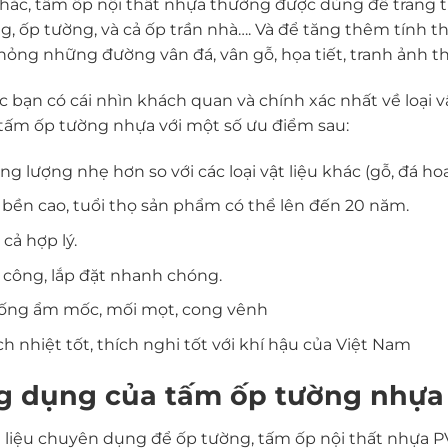
hắc, tấm ốp nội thất nhựa thường được dùng để trang trí t
g, ốp tường, và cả ốp trần nhà…. Và để tăng thêm tính 
ỏng những đường vân đá, vân gỗ, họa tiết, tranh ảnh t
c bạn có cái nhìn khách quan và chính xác nhất về loại v
 tấm ốp tường nhựa với một số ưu điểm sau:
ng lượng nhẹ hơn so với các loại vật liệu khác (gỗ, đá ho
bền cao, tuổi thọ sản phẩm có thể lên đến 20 năm.
 cả hợp lý.
 công, lắp đặt nhanh chóng.
ống ẩm mốc, mối mọt, cong vênh
h nhiệt tốt, thích nghi tốt với khí hậu của Việt Nam
g dụng của tấm ốp tường nhựa
t liệu chuyên dụng để ốp tường, tấm ốp nội thất nhựa PV