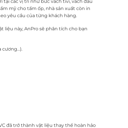
ại các vị trí như bức vách tivi, vách đầu
thẩm mỹ cho tấm ốp, nhà sản xuất còn in
heo yêu cầu của từng khách hàng.
ật liệu này, AnPro sẽ phân tích cho bạn
a cương…).
C đã trở thành vật liệu thay thế hoàn hảo