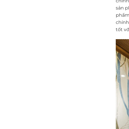
chính
sản p
phẩm 
chính
tốt vớ