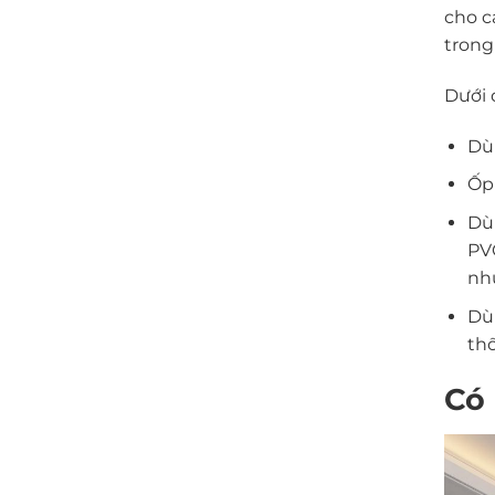
cho c
trong
Dưới 
Dù
Ốp
Dùn
PVC
nhự
Dùn
th
Có