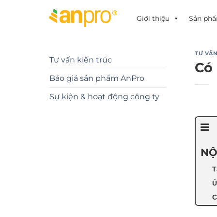
Chuyển
đến
Giới thiệu
Sản ph
nội
dung
TƯ VẤN
Tư vấn kiến trúc
Có
Báo giá sản phẩm AnPro
Sự kiện & hoạt động công ty
NỘ
T
Ứ
C