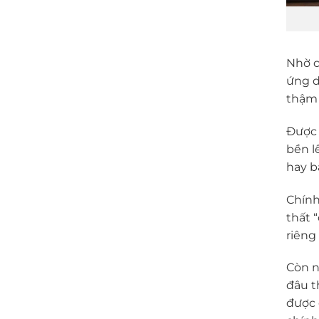
Nhờ c
ứng d
thậm 
Được 
bền l
hay b
Chính
thất 
riêng
Còn n
đâu t
được 