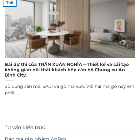
Th9
Bài dự thi của TRẦN XUÂN NGHĨA – Thiết kế và cải tạo
không gian nội thất khách bếp căn hộ Chung cư An
Bình City.
Sử dụng sàn mã: SA01 và gỗ mã:43A. Với hai mã gỗ này em
phối ...
Tư vấn kiến trúc
Báo giá sản phẩm AnPro