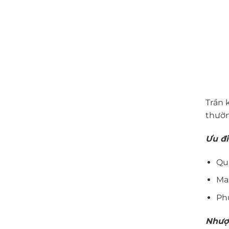
Trần 
thườn
Ưu đ
Quá
Man
Ph
Nhượ