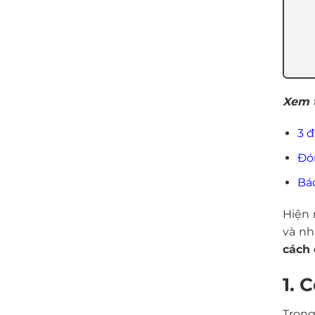
Xem 
3 đ
Đó
Bá
Hiện 
và nh
cách 
1. 
Trong