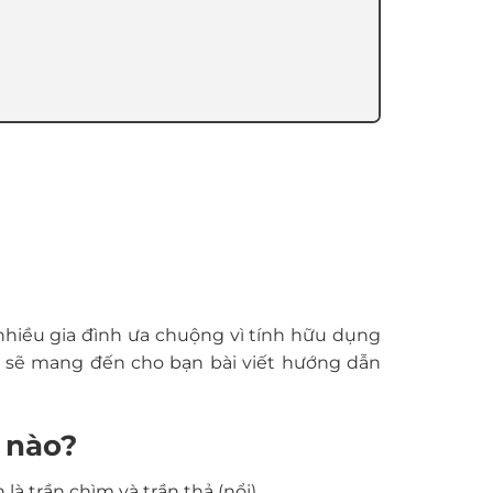
nhiều gia đình ưa chuộng vì tính hữu dụng
ôi sẽ mang đến cho bạn bài viết
hướng dẫn
 nào?
là trần chìm và trần thả (nổi).