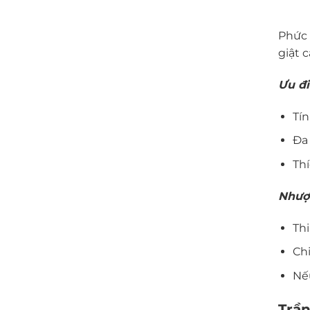
Phức 
giật 
Ưu đ
Tí
Đa
Thí
Nhượ
Thi
Chi
Nếu
Trần