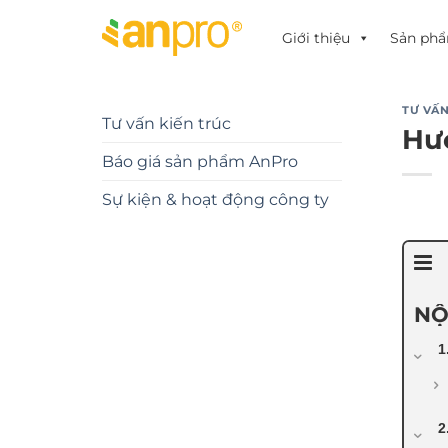
Chuyển
đến
Giới thiệu
Sản ph
nội
dung
TƯ VẤN
Tư vấn kiến trúc
Hư
Báo giá sản phẩm AnPro
Sự kiện & hoạt động công ty
NỘ
1
2