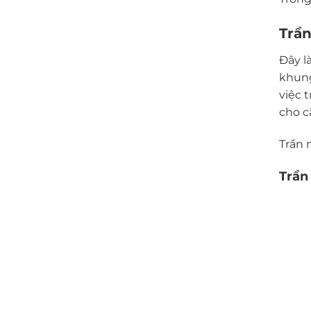
Trầ
Đây l
khung
việc 
cho c
Trần 
Trần