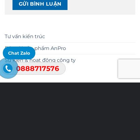
Tư vấn kiến trúc
Báo giá sản phẩm AnPro
Chat Zalo
Sự kiện & hoạt động công ty
0888717576
Công ty Cổ phần Vật liệu Xây dựng Công nghệ Cao An
Cường
Khu công nghiệp An Phát Complex, Phường Việt Hòa, TP.
Hải Phòng, Việt Nam